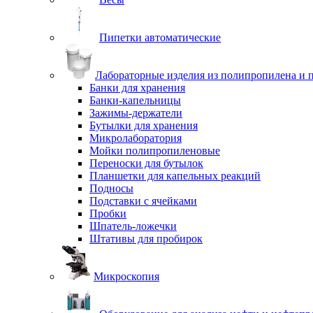
Пипетки автоматические
Лабораторные изделия из полипропилена и 
Банки для хранения
Банки-капельницы
Зажимы-держатели
Бутылки для хранения
Микролаборатория
Мойки полипропиленовые
Переноски для бутылок
Планшетки для капельных реакций
Подносы
Подставки с ячейками
Пробки
Шпатель-ложечки
Штативы для пробирок
Микроскопия