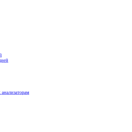
й
цией
 анализаторам