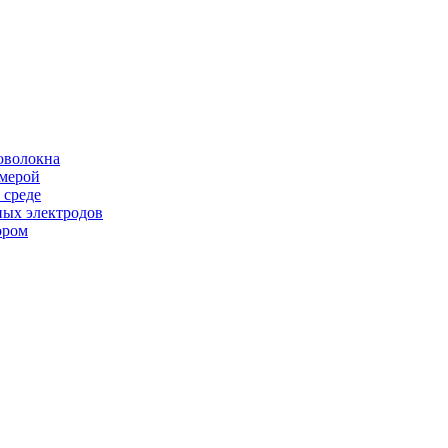
оволокна
амерой
 среде
ных электродов
ором