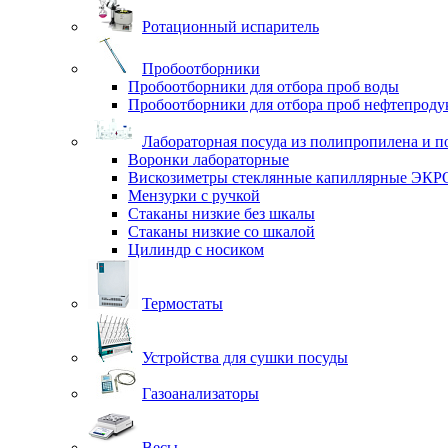
Ротационный испаритель
Пробоотборники
Пробоотборники для отбора проб воды
Пробоотборники для отбора проб нефтепроду
Лабораторная посуда из полипропилена и п
Воронки лабораторные
Вискозиметры стеклянные капиллярные ЭК
Мензурки с ручкой
Стаканы низкие без шкалы
Стаканы низкие со шкалой
Цилиндр с носиком
Термостаты
Устройства для сушки посуды
Газоанализаторы
Весы