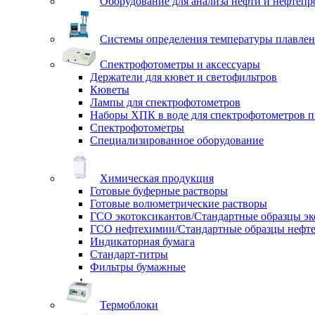
Оборудование для анализа нефти и нефтепр
Системы определения температуры плавлен
Спектрофотометры и аксессуары
Держатели для кювет и светофильтров
Кюветы
Лампы для спектрофотометров
Наборы ХПК в воде для спектрофотометров п
Спектрофотометры
Специализированное оборудование
Химическая продукция
Готовые буферные растворы
Готовые волюметрические растворы
ГСО экотоксикантов/Стандартные образцы эк
ГСО нефтехимии/Стандартные образцы нефт
Индикаторная бумага
Стандарт-титры
Фильтры бумажные
Термоблоки