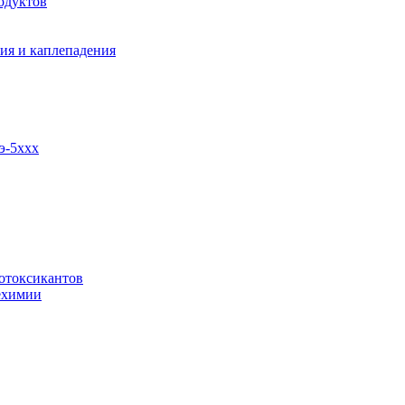
одуктов
ия и каплепадения
э-5ххх
отоксикантов
ехимии