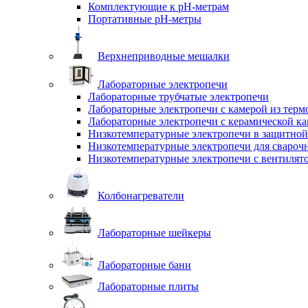
Комплектующие к pH-метрам
Портативные pH-метры
Верхнеприводные мешалки
Лабораторные электропечи
Лабораторные трубчатые электропечи
Лабораторные электропечи с камерой из терм
Лабораторные электропечи с керамической к
Низкотемпературные электропечи в защитной
Низкотемпературные электропечи для cвароч
Низкотемпературные электропечи с вентилят
Колбонагреватели
Лабораторные шейкеры
Лабораторные бани
Лабораторные плиты