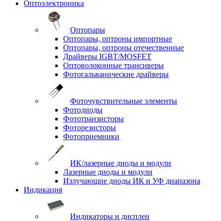
Оптоэлектроника
Оптопары
Оптопары, оптроны импортные
Оптопары, оптроны отечественные
Драйверы IGBT/MOSFET
Оптоволоконные трансиверы
Фотогальванические драйверы
Фоточувствительные элементы
Фотодиоды
Фототранзисторы
Фоторезисторы
Фотоприемники
ИК/лазерные диоды и модули
Лазерные диоды и модули
Излучающие диоды ИК и УФ диапазона
Индикация
Индикаторы и дисплеи