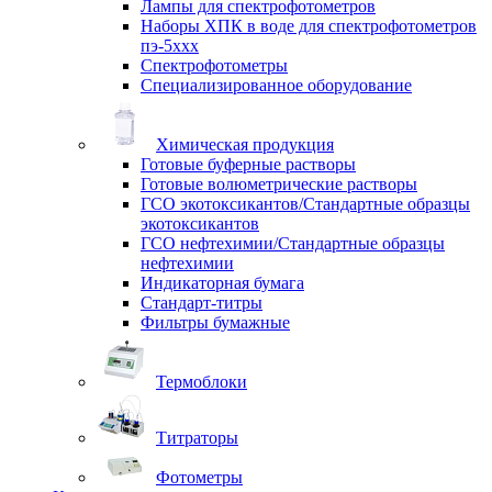
Лампы для спектрофотометров
Наборы ХПК в воде для спектрофотометров
пэ-5ххх
Спектрофотометры
Специализированное оборудование
Химическая продукция
Готовые буферные растворы
Готовые волюметрические растворы
ГСО экотоксикантов/Стандартные образцы
экотоксикантов
ГСО нефтехимии/Стандартные образцы
нефтехимии
Индикаторная бумага
Стандарт-титры
Фильтры бумажные
Термоблоки
Титраторы
Фотометры