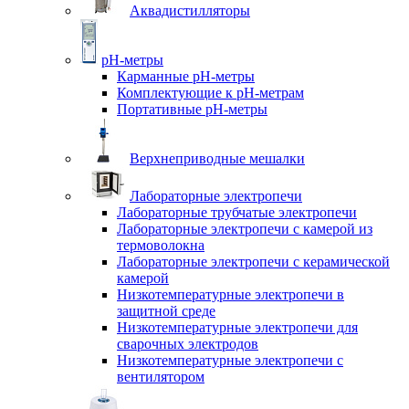
Аквадистилляторы
pH-метры
Карманные pH-метры
Комплектующие к pH-метрам
Портативные pH-метры
Верхнеприводные мешалки
Лабораторные электропечи
Лабораторные трубчатые электропечи
Лабораторные электропечи с камерой из
термоволокна
Лабораторные электропечи с керамической
камерой
Низкотемпературные электропечи в
защитной среде
Низкотемпературные электропечи для
cварочных электродов
Низкотемпературные электропечи с
вентилятором