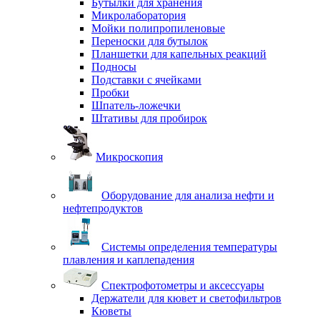
Бутылки для хранения
Микролаборатория
Мойки полипропиленовые
Переноски для бутылок
Планшетки для капельных реакций
Подносы
Подставки с ячейками
Пробки
Шпатель-ложечки
Штативы для пробирок
Микроскопия
Оборудование для анализа нефти и
нефтепродуктов
Системы определения температуры
плавления и каплепадения
Спектрофотометры и аксессуары
Держатели для кювет и светофильтров
Кюветы