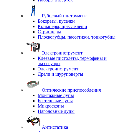
Губцевый инструмент
Бокорезы, кусачки
Кримперы, пресс-клещи
Стрипперы
Плоскогубцы, пассатижи, тонкогубцы
Электроинструмент
Клеевые пистолеты, термофены и
аксессуары
Электроинструмент
Дрели и шуруповерты
Оптические приспособления
Монтажные лупы
Бестеневые лупы
Микроскопы
Наголовные лупы
Антистатика