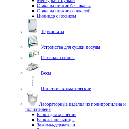
Мензурки с ручкой
Стаканы низкие без шкалы
Стаканы низкие со шкалой
Цилиндр с носиком
Термостаты
Устройства для сушки посуды
Газоанализаторы
Весы
Пипетки автоматические
Лабораторные изделия из полипропилена и
полиэтилена
Банки для хранения
Банки-капельницы
Зажимы-держатели