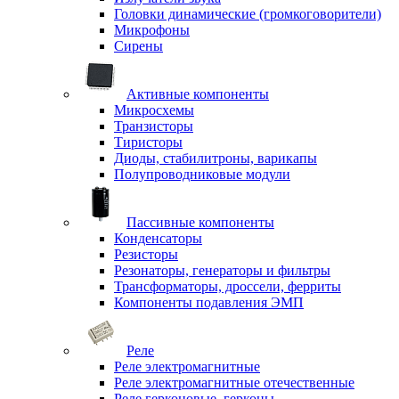
Головки динамические (громкоговорители)
Микрофоны
Сирены
Активные компоненты
Микросхемы
Транзисторы
Тиристоры
Диоды, стабилитроны, варикапы
Полупроводниковые модули
Пассивные компоненты
Конденсаторы
Резисторы
Резонаторы, генераторы и фильтры
Трансформаторы, дроссели, ферриты
Компоненты подавления ЭМП
Реле
Реле электромагнитные
Реле электромагнитные отечественные
Реле герконовые, герконы