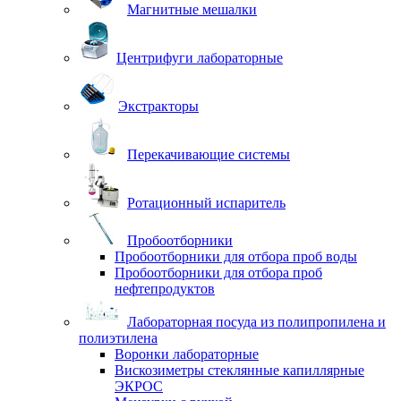
Магнитные мешалки
Центрифуги лабораторные
Экстракторы
Перекачивающие системы
Ротационный испаритель
Пробоотборники
Пробоотборники для отбора проб воды
Пробоотборники для отбора проб
нефтепродуктов
Лабораторная посуда из полипропилена и
полиэтилена
Воронки лабораторные
Вискозиметры стеклянные капиллярные
ЭКРОС