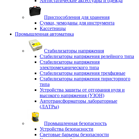
Антистатические аксессуары и одежда
Приспособления для хранения
Сумки, чемоданы для инструмента
Кассетницы
Промышленная автоматика
Стабилизаторы напряжения
Стабилизаторы напряжения релейного типа
Стабилизаторы напряжения
электромеханического типа
Стабилизаторы напряжения трехфазные
Стабилизаторы напряжения тиристорного
типа
Устройства защиты от отгорания нуля и
высокого напряжения (УЗОН)
Автотрансформаторы лабораторные
(ЛАТРы)
Промышленная безопасность
Устройства безопасности
Световые барьеры безопасности