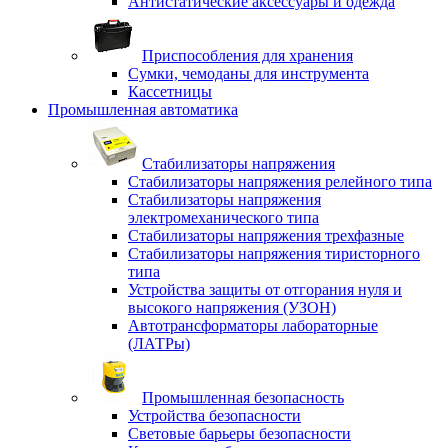
Антистатические аксессуары и одежда
Приспособления для хранения
Сумки, чемоданы для инструмента
Кассетницы
Промышленная автоматика
Стабилизаторы напряжения
Стабилизаторы напряжения релейного типа
Стабилизаторы напряжения
электромеханического типа
Стабилизаторы напряжения трехфазные
Стабилизаторы напряжения тиристорного
типа
Устройства защиты от отгорания нуля и
высокого напряжения (УЗОН)
Автотрансформаторы лабораторные
(ЛАТРы)
Промышленная безопасность
Устройства безопасности
Световые барьеры безопасности