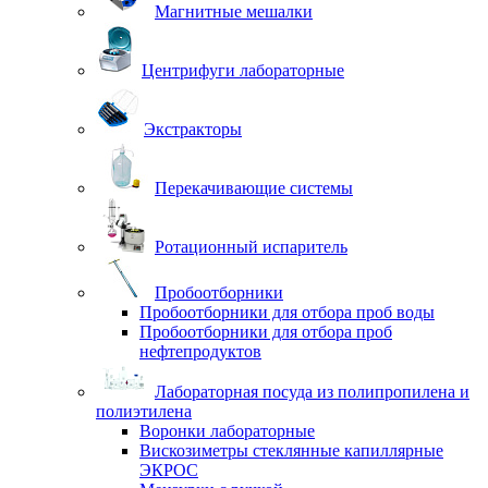
Магнитные мешалки
Центрифуги лабораторные
Экстракторы
Перекачивающие системы
Ротационный испаритель
Пробоотборники
Пробоотборники для отбора проб воды
Пробоотборники для отбора проб
нефтепродуктов
Лабораторная посуда из полипропилена и
полиэтилена
Воронки лабораторные
Вискозиметры стеклянные капиллярные
ЭКРОС