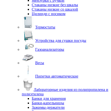
Мензурки с ручкой
Стаканы низкие без шкалы
Стаканы низкие со шкалой
Цилиндр с носиком
Термостаты
Устройства для сушки посуды
Газоанализаторы
Весы
Пипетки автоматические
Лабораторные изделия из полипропилена и
полиэтилена
Банки для хранения
Банки-капельницы
Зажимы-держатели