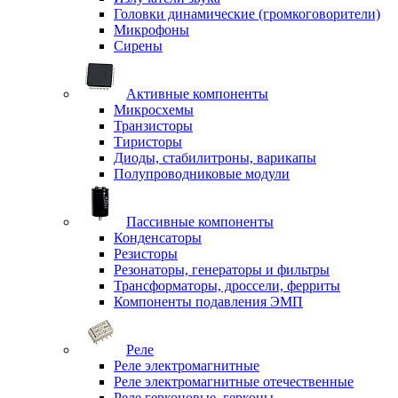
Головки динамические (громкоговорители)
Микрофоны
Сирены
Активные компоненты
Микросхемы
Транзисторы
Тиристоры
Диоды, стабилитроны, варикапы
Полупроводниковые модули
Пассивные компоненты
Конденсаторы
Резисторы
Резонаторы, генераторы и фильтры
Трансформаторы, дроссели, ферриты
Компоненты подавления ЭМП
Реле
Реле электромагнитные
Реле электромагнитные отечественные
Реле герконовые, герконы