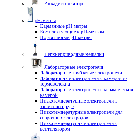
Аквадистилляторы
pH-метры
Карманные pH-метры
Комплектующие к pH-метрам
Портативные pH-метры
Верхнеприводные мешалки
Лабораторные электропечи
Лабораторные трубчатые электропечи
Лабораторные электропечи с камерой из
термоволокна
Лабораторные электропечи с керамической
камерой
Низкотемпературные электропечи в
защитной среде
Низкотемпературные электропечи для
cварочных электродов
Низкотемпературные электропечи с
вентилятором