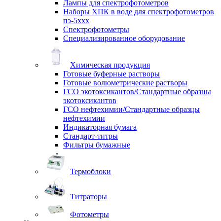
Лампы для спектрофотометров
Наборы ХПК в воде для спектрофотометров
пэ-5ххх
Спектрофотометры
Специализированное оборудование
Химическая продукция
Готовые буферные растворы
Готовые волюметрические растворы
ГСО экотоксикантов/Стандартные образцы
экотоксикантов
ГСО нефтехимии/Стандартные образцы
нефтехимии
Индикаторная бумага
Стандарт-титры
Фильтры бумажные
Термоблоки
Титраторы
Фотометры