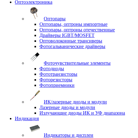
Оптоэлектроника
Оптопары
Оптопары, оптроны импортные
Оптопары, оптроны отечественные
Драйверы IGBT/MOSFET
Оптоволоконные трансиверы
Фотогальванические драйверы
Фоточувствительные элементы
Фотодиоды
Фототранзисторы
Фоторезисторы
Фотоприемники
ИК/лазерные диоды и модули
Лазерные диоды и модули
Излучающие диоды ИК и УФ диапазона
Индикация
Индикаторы и дисплеи