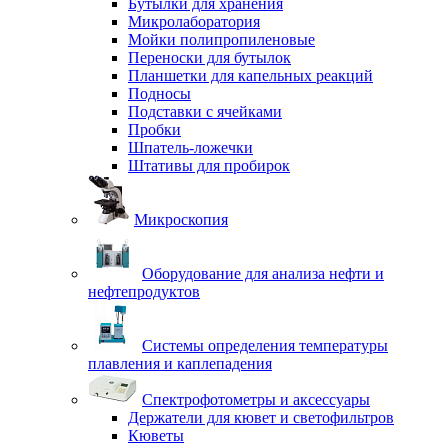
Бутылки для хранения
Микролаборатория
Мойки полипропиленовые
Переноски для бутылок
Планшетки для капельных реакций
Подносы
Подставки с ячейками
Пробки
Шпатель-ложечки
Штативы для пробирок
Микроскопия
Оборудование для анализа нефти и
нефтепродуктов
Системы определения температуры
плавления и каплепадения
Спектрофотометры и аксессуары
Держатели для кювет и светофильтров
Кюветы