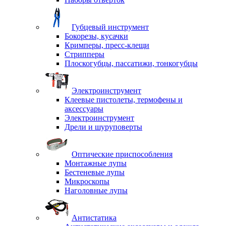
Губцевый инструмент
Бокорезы, кусачки
Кримперы, пресс-клещи
Стрипперы
Плоскогубцы, пассатижи, тонкогубцы
Электроинструмент
Клеевые пистолеты, термофены и
аксессуары
Электроинструмент
Дрели и шуруповерты
Оптические приспособления
Монтажные лупы
Бестеневые лупы
Микроскопы
Наголовные лупы
Антистатика